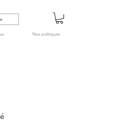
us
Nos politiques
lé