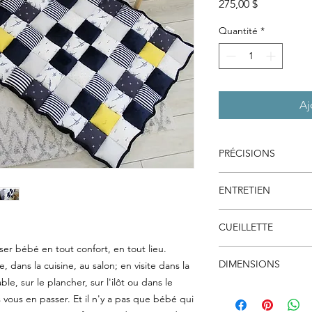
Prix
275,00 $
Quantité
*
Aj
PRÉCISIONS
Les tissus sont pré-l
ENTRETIEN
inopportun; chaque p
assemblée pour éviter
Laver à l'eau froide a
fibres polyester hypo
CUEILLETTE
la machine à l'air tièd
qualité, conservant s
r bébé en tout confort, en tout lieu.
Vous pouvez éviter les
DIMENSIONS
, dans la cuisine, au salon; en visite dans la
chercher votre comm
le, sur le plancher, sur l'ilôt ou dans le
vous pour planifier l
34" X 42" / 87 cm X 
 vous en passer. Et il n'y a pas que bébé qui
NB Les dimensions s