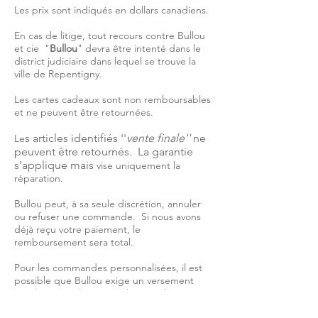
L
es prix sont indiqués en dollars canadiens.
En cas de litige, tout recours contre Bullou
et cie "
Bullou
" devra être intenté dans le
district judiciaire dans lequel se trouve la
ville de Repentigny.
Les cartes cadeaux sont non remboursables
et ne peuvent être retournées.
s articles identifiés ''
vente finale''
ne
Le
peuvent être retournés. La garantie
s'applique mais
vise uniquement la
réparation.
Bullou peut, à sa seule discrétion, annuler
ou refuser une commande. Si nous avons
déjà reçu votre paiement, le
remboursement sera total.
Pour les commandes personnalisées, il est
possible que Bullou exige un versement
initial, principalement si du tissu doit être
commandé. Si il y a annulation de la