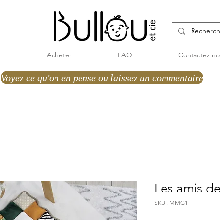
s
Acheter
FAQ
Contactez no
Voyez ce qu'on en pense ou laissez un commentaire
Voyez ce qu'on en pense ou laissez un commentaire
Les amis de
SKU : MMG1