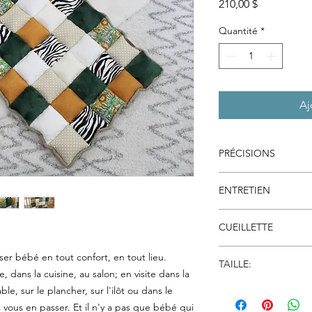
Prix
210,00 $
Quantité
*
Aj
PRÉCISIONS
Les tissus sont pré-l
ENTRETIEN
inopportun; chaque p
assemblée pour éviter
Laver à l'eau froide a
fibres polyester hypo
CUEILLETTE
la machine à l'air tièd
qualité, conservant s
Vous pouvez éviter les
r bébé en tout confort, en tout lieu.
TAILLE:
chercher votre comm
, dans la cuisine, au salon; en visite dans la
vous pour planifier l
Approximativement 25
le, sur le plancher, sur l'ilôt ou dans le
 vous en passer. Et il n'y a pas que bébé qui