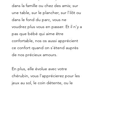
dans la famille ou chez des amis; sur
une table, sur le plancher, sur l'ilôt ou
dans le fond du parc, vous ne
voudrez plus vous en passer. Et il n'y a
pas que bébé qui aime être
confortable, nos os aussi apprécient
ce confort quand on s'étend auprès
de nos précieux amours.
En plus, elle évolue avec votre
chérubin, vous l'apprécierez pour les
jeux au sol, le coin détente, ou le
temps d'écran.
PRÉCISIONS
Les tissus sont pré-lavés pour éviter
ENTRETIEN
un rétrécissement inopportun;