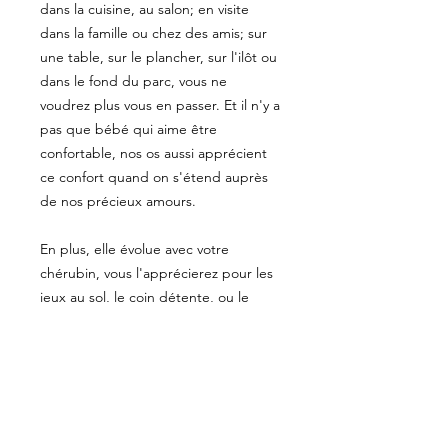
dans la cuisine, au salon; en visite
dans la famille ou chez des amis; sur
une table, sur le plancher, sur l'ilôt ou
dans le fond du parc, vous ne
voudrez plus vous en passer. Et il n'y a
pas que bébé qui aime être
confortable, nos os aussi apprécient
ce confort quand on s'étend auprès
de nos précieux amours.
En plus, elle évolue avec votre
chérubin, vous l'apprécierez pour les
jeux au sol, le coin détente, ou le
temps d'écran.
PRÉCISIONS
Les tissus sont pré-lavés pour éviter
ENTRETIEN
un rétrécissement inopportun;