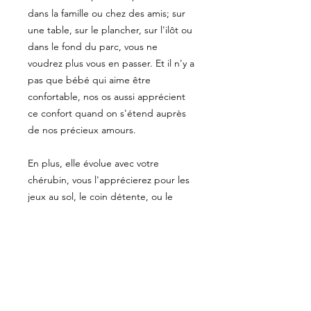
dans la famille ou chez des amis; sur
une table, sur le plancher, sur l'ilôt ou
dans le fond du parc, vous ne
voudrez plus vous en passer. Et il n'y a
pas que bébé qui aime être
confortable, nos os aussi apprécient
ce confort quand on s'étend auprès
de nos précieux amours.
En plus, elle évolue avec votre
chérubin, vous l'apprécierez pour les
jeux au sol, le coin détente, ou le
temps d'écran.
PRÉCISIONS
Les tissus sont pré-lavés pour éviter
ENTRETIEN
un rétrécissement inopportun;