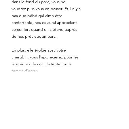
dans le fond du parc, vous ne
voudrez plus vous en passer. Et il n'y a
pas que bébé qui aime être
confortable, nos os aussi apprécient
ce confort quand on s'étend auprès
de nos précieux amours.
En plus, elle évolue avec votre
chérubin, vous l'apprécierez pour les
jeux au sol, le coin détente, ou le
temps d'écran.
PRÉCISIONS
Les tissus sont pré-lavés pour éviter
ENTRETIEN
un rétrécissement inopportun;
chaque pièce est surjetée avant
Laver à l'eau froide au cycle régulier
d'être assemblée pour éviter
CUEILLETTE
ou délicat; sécher à la machine à l'air
l'effilochage; la bourrure, de fibres
tiède.